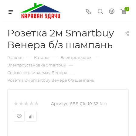
0
Розетка 2м Smartbuy
Венера б/з шампань
—
—
—
Главная
Каталог
Электротовары
—
Электроустановка Smartbuy
—
Серия встраиваемая Венера
Розетка 2м Smartbuy Венера б/з шампань
Артикул:
SBE-01c-10-S2-N-c