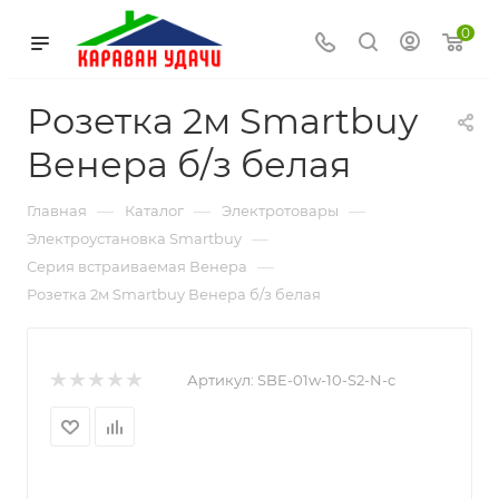
0
Розетка 2м Smartbuy
Венера б/з белая
—
—
—
Главная
Каталог
Электротовары
—
Электроустановка Smartbuy
—
Серия встраиваемая Венера
Розетка 2м Smartbuy Венера б/з белая
Артикул:
SBE-01w-10-S2-N-c