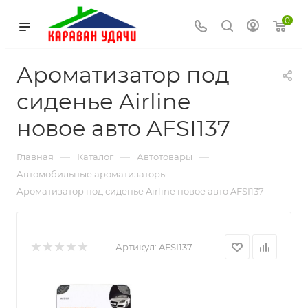
0
Ароматизатор под
сиденье Airline
новое авто AFSI137
—
—
—
Главная
Каталог
Автотовары
—
Автомобильные ароматизаторы
Ароматизатор под сиденье Airline новое авто AFSI137
Артикул:
AFSI137