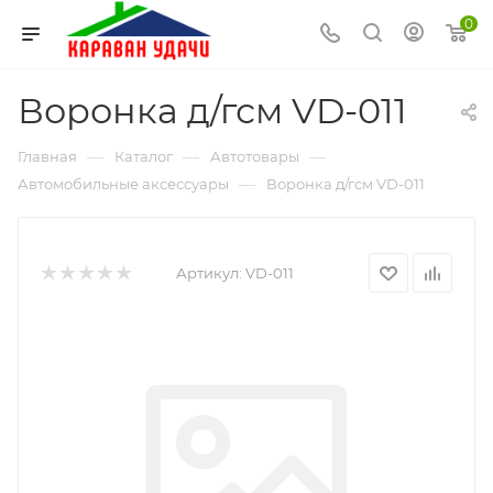
0
Воронка д/гсм VD-011
—
—
—
Главная
Каталог
Автотовары
—
Автомобильные аксессуары
Воронка д/гсм VD-011
Артикул:
VD-011