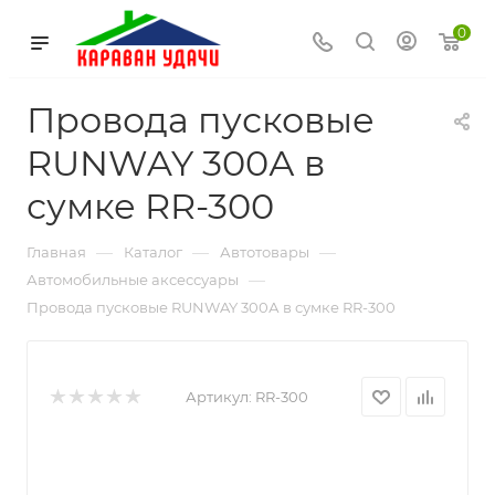
0
Провода пусковые
RUNWAY 300А в
сумке RR-300
—
—
—
Главная
Каталог
Автотовары
—
Автомобильные аксессуары
Провода пусковые RUNWAY 300А в сумке RR-300
Артикул:
RR-300